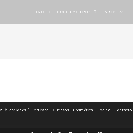
INICIO
PUBLICACIONES
ARTISTAS
Publicaciones
Artistas
Cuentos
Cosmética
Cocina
Contacto