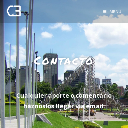
MENÚ
Contacto
Cualquier aporte o comentario
háznoslos llegar vía email.