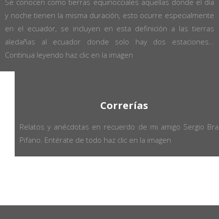
Se conocen como tierras equinocciales aquellas donde el día
y noche tienen la misma duración, esto ocurre especialmente
en el ecuador, se incluyen en esta definición a las tierras
aledañas al ecuador donde solo hay dos estaciones…
Continua leyendo haz clic en la imagen
Correrías
Relatos y anécdotas en recuerdo de mi amigo Sergio Bra
Pifano. Entérate de todo haz clic en la imagen