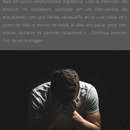
Nací en Luton Bedfordshire Inglaterra. Con la intención de
mejorar mi castellano, participé en un intercambio de
estudiantes con una familia caraqueña en la cual había otro
joven de más o menos mi edad, la idea era pasar unos tres
meses durante mi periodo vacacional y…
Continua leyendo
haz clic en la imagen