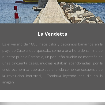
La Vendetta
Es el verano de 1880, hacia calor y decidimos bañarnos en la
playa de Caspiu, que quedaba como a una hora de camino de
nuestro pueblo Partinello, un pequeño pueblo de montaña de
unas cincuenta casas, muchas estaban abandonadas, por la
crisis económica que asolaba a la isla como consecuencia de
la revolución industrial,… Continua leyendo haz clic en la
imagen