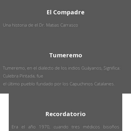
El Compadre
Una historia de el Dr. Matias Carrasco
Tumeremo
Tumeremo, en el dialecto de los indios Guáyanos, Significa:
Culebra Pintada, fue
el último pueblo fundado por los Capuchinos Catalanes.
Recordatorio
Era el año 1970, cuando tres médicos bisoños